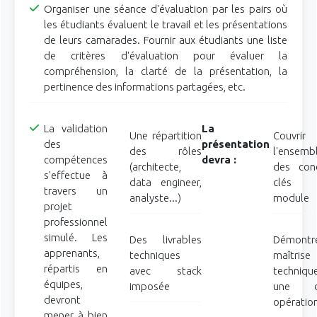
Organiser une séance d'évaluation par les pairs où
les étudiants évaluent le travail et les présentations
de leurs camarades. Fournir aux étudiants une liste
de critères d'évaluation pour évaluer la
compréhension, la clarté de la présentation, la
pertinence des informations partagées, etc.
La validation
La
Une répartition
Couvrir
des
présentation
des rôles
l'ensemb
compétences
devra :
(architecte,
des con
s'effectue à
data engineer,
clés
travers un
analyste...)
module
projet
professionnel
simulé. Les
Des livrables
Démontr
apprenants,
techniques
maîtrise
répartis en
avec stack
techniqu
équipes,
imposée
une d
devront
opératio
mener à bien